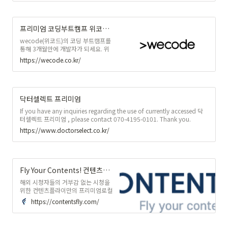
프리미엄 코딩부트캠프 위코드, 3개월로 완성되는 코딩 실무 커리큘럼
wecode(위코드)의 코딩 부트캠프를
통해 3개월만에 개발자가 되세요. 위
워크에서 오프라인으로 진행되는 멘
https://wecode.co.kr/
토링과 코드리뷰
닥터셀렉트 프리미엄
If you have any inquiries regarding the use of currently accessed 닥
터셀렉트 프리미엄 , please contact 070-4195-0101. Thank you.
https://www.doctorselect.co.kr/
Fly Your Contents! 컨텐츠플라이
해외 시청자들의 거부감 없는 시청을
위한 컨텐츠플라이만의 프리미엄로컬
라이징 서비스를 확인해보세요. " 변
https://contentsfly.com/
수 많은 일, 자랑스러워할 수 만은 없
지 " 맞춤번역을 확인하려면, I'm not
only 클릭해 보세요 able to proud