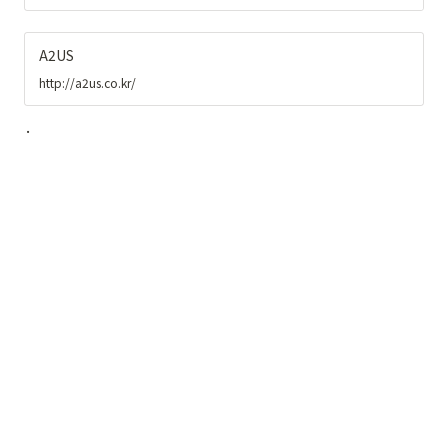
A2US
http://a2us.co.kr/
.