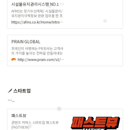
시설물유지관리시스템 NO.1 AFMS
AFMS는 장기수선계획/ 시설물관리/
유지관리이력정보 관련 업무를 한 프
로그램에서 모두 수행할 수 있는 통합
https://afms.co.kr/Home/Introduce/platform
관리 시스템입니다.
PRAIN GLOBAL
프레인의 사명에는 PR회사는 고객사
의 가치를 높이는 전략을 만들어내는
브레인의 역할을 해야 한다는 설립자
http://www.prain.com/v2/pages/
여준영의 철학이 'PRAIN'이라는 사명
에 깃들어 있습니다. 2000년 7월 출
발한 프레인글로벌은 5년 만에 매출
액 기준 PR업계 1위가 되었으며 20
여년간 PR산업의 전문성과 가치창조
를 위한 끊임없는 도전과 열정으로 명
스타트업
실공히 우리나라를 대표하는 PR기업
이 되었습니다. 2017년에는 세계적
…..
인 PR저널인 The Holmes Report
에서 북아시아 최고의 PR 기업으로
선정되었습니다.
패스트뷰
콘텐츠 커머스 스타트업 패스트뷰
(FASTVIEW)