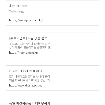
of innumer able variable works
'수 만은'을 이용한 펀치라인을 '-
J-micro Inc.
able'로 대체 표현.랩 가사 특유의 펀
Technology
치라인과 함축적 의미를 살려 해외 팬
들도 가사와 맥락이 의도하는 바를 느
끼도록 표현하는데 집중 " 느끼해서
https://www.jmicro.co.kr/
죽을맛..
[누트모먼트] 꾸밈 없는 품격을 더하는 홈케어
누트모먼트는 곡식이 발아하는 순간
부터 제품이 만들어지는 순간까지 모
든 순간 세심하게 제품을 만들어내고,
https://nutmoment.kr/
그 디테일을 디자인에 녹여내 품격을
더한 라이프스타일 브랜드 입니다.
DIVINE TECHNOLOGY
㈜디바인테크놀로지는 ANSYS 공식
채널 파트너로서 CAE 제품 공급, 기
술 지원, 컨설팅을 통해 고객의 시뮬
http://www.divinetech.kr/
레이션 중심 제품 개발을 지원하여 개
발기간 단축과 비용 절감을 돕고 있습
니다. 제품 소개 자동차, 철도, 농기
계, 건설기계 등의 산업을 중심으로
구조해석, 유동해석, 전자기장해석,
독일 비건화장품 닥터하우쉬카