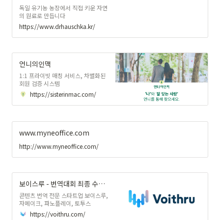
시스템해석, 입자거동해석, 디지털트
독일 유기농 농장에서 직접 키운 자연
윈 등 종합적인 CAE 서비스를 직접
의 원료로 만듭니다
지원 또는 파트너를 통해 지원하고 있
습니다.
https://www.drhauschka.kr/
언니의인맥
1:1 프라이빗 매칭 서비스, 차별화된
회원 검증 시스템
https://sisterinmac.com/
www.myneoffice.com
http://www.myneoffice.com/
보이스루 - 번역대회 최종 수상자 발표
콘텐츠 번역 전문 스타트업 보이스루,
자메이크, 파노플레이, 토투스
https://voithru.com/