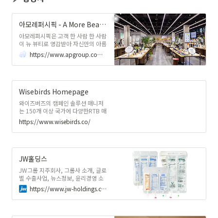
아모레퍼시픽 - A More Beautiful World
아모레퍼시픽은 고객 한 사람 한 사람
이 뉴 뷰티로 영감받아 자신만의 아름
다움을 발견하고, 건강하고 만족스러
https://www.apgroup.com/int/ko/
운 삶을 실현할 수 있도록 합니다.
Wisebirds Homepage
와이즈버즈의 캠페인 솔루션 매니저
는 150개 이상 국가에 다양한RTB 매
체 광고를 집행한 경험을 가지고 있습
https://www.wisebirds.co/
니다.이러한 광고 운영 최적화 노하우
를 바탕으로 캠페인 설계와운영에 필
요한 모든 서비스를 제공합니다.수많
은 광고 목적에 따른 캠페인 전략을
수립하고,광고 효율을 높이기 위해 캠
JW홀딩스
페인을 최적화합니다.자체 개발한 광
JW그룹 지주회사, 그룹사 소개, 글로
고 플랫폼과 숙련된 캠페인 솔루션 매
벌 수출사업, 뉴스정보, 윤리경영 소
니저의시너지로 광고 효과를 극대화
식, 사회공헌 소식 안내
합니다.
https://www.jw-holdings.co.kr/holdings/ko/main.jsp