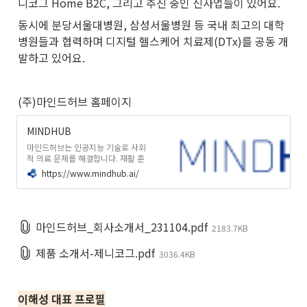
니코그 Home B2C, 그리고 추진 중인 신사업들이 있어요. 
동시에 분당서울대병원, 삼성서울병원 등 국내 최고의 대학
병원들과 협력하며 디지털 헬스케어 치료제(DTx)를 공동 개
발하고 있어요.
(주)마인드허브 홈페이지
MINDHUB
마인드허브는 인공지능 기술로 사회
적 의료 문제를 해결합니다. 재활 훈
련 솔루션 개발을 통해 모두가 건강하
https://www.mindhub.ai/
고 행복하게 사는 세상을 실현합니다.
마인드허브_회사소개서_231104.pdf
2183.7KB
제품 소개서-제니코그.pdf
3036.4KB
이해성 대표 프로필