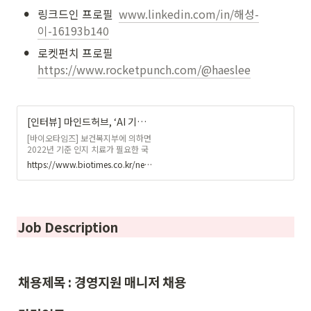
•
링크드인 프로필  
www.linkedin.com/in/해성-
이-16193b140
•
로켓펀치 프로필  
https://www.rocketpunch.com/@haeslee
[인터뷰] 마인드허브, ‘AI 기반 개인 맞춤형 인지 및 언어 재활 프로그램’ 제공
[바이오타임즈] 보건복지부에 의하면
2022년 기준 인지 치료가 필요한 국
내 인지장애 인구는 약 1,130만 명으
https://www.biotimes.co.kr/news/articleView.html?idxno=17293
로 추정된다. 문제는 발달장애 아동을
비롯해 고령화로 인한 치매 노인 등으
로 인지 치료가 필요한 인지장애 인구
가 계속 증가하고 있다는 점이다.효과
적인 인지 기능 개선을 위해서는 집중
Job Description
적인 인지 재활 훈련이 동반돼야 한
다. 하지만 기존의 인지 재활 치료는
고가의 치료비, 의료기관 방문의 번거
로움 등으로 인해 접근성이 떨어진다
는 한계를 갖고 있다.마인드허브는 뇌
채용제목 : 경영지원 매니저 채용
질환 환자의 인지 및 언어 재활을 위
한 프로그램을 개발 중인 인공지