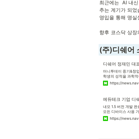
최근에는  AI 내
추는 계기가 되었습
영입을 통해 명실상
향후 코스닥 상장
(주)디쉐어
디쉐어 정재민 대표,
머니투데이 중기&창업팀
학생의 성적을 과학적
을 제시하여 주목받고 
하는 기업들 중에서도 
로 꾸준히 성장하고 있
내모 1.5 버전 개발 완
모든 디바이스 사용 가능
'종합 서비스'로의 최종
듀테크 리딩 기업으로의
루션 고도화에 착수한