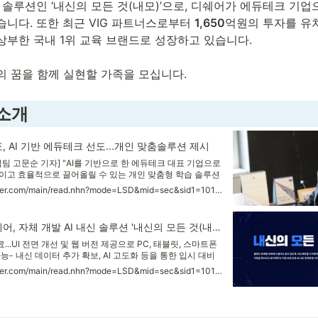
신 솔루션인 ‘내신의 모든 것(내모)’으로, 디쉐어가 에듀테크 기
니다. 또한 최근 VIG 파트너스로부터 
1,650
억원의 투자를 유치
부한 국내 1위 교육 브랜드로 성장하고 있습니다. 

의 꿈을 함께 실현할 가족을 모십니다.
 소개
 AI 기반 에듀테크 선도...개인 맞춤솔루션 제시
 고문순 기자] "AI를 기반으로 한 에듀테크 대표 기업으로
이고 효율적으로 끌어올릴 수 있는 개인 맞춤형 학습 솔루션
있습니다." 디쉐어 정재민 대표의 말이다. 에듀테크를 표방
https://news.naver.com/main/read.nhn?mode=LSD&mid=sec&sid1=101&oid=008&aid=0004569421
신개념 학습 시스템인 '온·오프라인 블렌디드 러닝'을 토대
는 (주)디쉐어가 올해로 창립 10주년을 맞았다.
에듀테크 기업 디쉐어, 자체 개발 AI 내신 솔루션 '내신의 모든 것(내모)' 1.5 버전 출시
료...UI 전면 개선 및 웹 버전 제공으로 PC, 태블릿, 스마트폰
- 내신 데이터 추가 확보, AI 고도화 등을 통한 입시 대비
 성장 목표 [서울경제] 인공지능(AI) 기반 서비스 확대와 에
https://news.naver.com/main/read.nhn?mode=LSD&mid=sec&sid1=101&oid=011&aid=0003873022
 성장 포부를 밝힌 디쉐어가 그 첫 발걸음으로 자체 AI 솔
다.