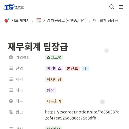
서브 페이지
/
기업 채용공고 (진행중/마감)
/
재무회계 팀장급
재무회계 팀장급
기업형태
스타트업
산업
이커머스
콘텐츠
IT
학력
학사이상
직급
팀장
직무
재무회계
https://tscareer.notion.site/7e650337a
링크
2df47ea926d680ca75a3dfb