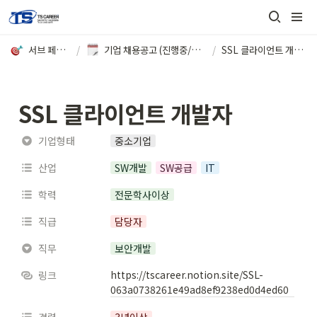
서브 페이지
/
기업 채용공고 (진행중/마감)
/
SSL 클라이언트 개발자
SSL 클라이언트 개발자
기업형태
중소기업
산업
SW개발
SW공급
IT
학력
전문학사이상
직급
담당자
직무
보안개발
https://tscareer.notion.site/SSL-
링크
063a0738261e49ad8ef9238ed0d4ed60