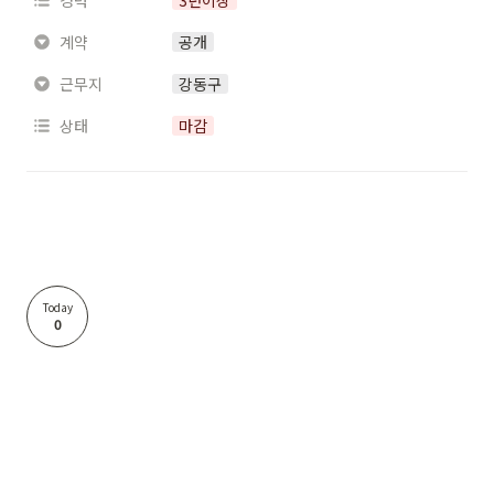
경력
3년이상
계약
공개
근무지
강동구
상태
마감
Today
0