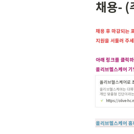
채용- 
채용 후 마감되는 
지원을 서둘러 주세
아래 링크를 클릭
올리브헬스케어 기업
올리브헬스케어로 초
올리브헬스케어는 다파장
개인 맞춤형 진단이라는
트업 기업입니다. 현재 
제품을 개발 중에 있습니
을 준비하고 있을까❔ 2
하면서 유방암이 여성에
진료비와 보험료 때문에
올리브헬스케어 홈페이