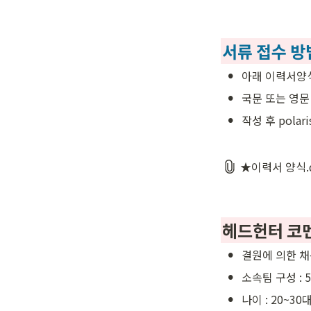
서류 접수 방
•
아래 이력서양
•
국문 또는 영문
•
작성 후 polar
★이력서 양식.
헤드헌터 코
•
결원에 의한 
•
소속팀 구성 : 
•
나이 : 20~30