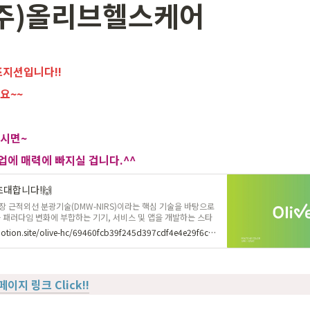
(주)올리브헬스케어
포지션입니다!!
요~~
하시면~
에 매력에 빠지실 겁니다.^^
대합니다!🙌
 근적외선 분광기술(DMW-NIRS)이라는 핵심 기술을 바탕으로
 패러다임 변화에 부합하는 기기, 서비스 및 앱을 개발하는 스타
복부지방측정기 Bello 가 세상에 나와 큰 주목을 받고 있고, 후속
https://olive-hc.notion.site/olive-hc/69460fcb39f245d397cdf4e4e29f6c40
다💪 Bello는 열심히 시장을 개척 중✨ 올리브헬스케어는 무엇
006년 미국 UCSD Moores 암센터에서 유방암진단기기를 개발
게 흔히 발병하는 질병임에도 불구하고, 상당수의 환자들이 높은
 진료를 받지 못하는 안타까운 현실을 알게 되었습니다.
지 링크 Click!!