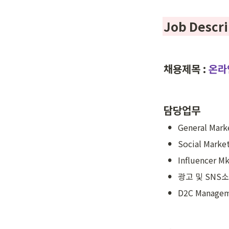
Job Descri
채용제목 : 
온라
담당업무
•
General Marke
•
Social Marke
•
Influencer 
•
광고 및 SNS
•
D2C Manageme