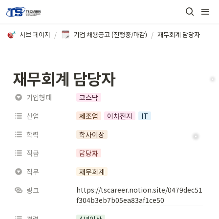
서브 페이지
/
기업 채용공고 (진행중/마감)
/
재무회계 담당자
재무회계 담당자
기업형태
코스닥
산업
제조업
이차전지
IT
학력
학사이상
직급
담당자
직무
재무회계
https://tscareer.notion.site/0479dec51
링크
f304b3eb7b05ea83af1ce50