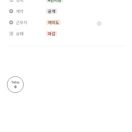
경력
4년이상
계약
공개
근무지
여의도
상태
마감
Today
0